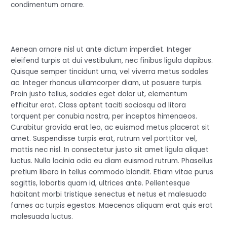
condimentum ornare.
Aenean ornare nisl ut ante dictum imperdiet. Integer
eleifend turpis at dui vestibulum, nec finibus ligula dapibus.
Quisque semper tincidunt urna, vel viverra metus sodales
ac. Integer rhoncus ullamcorper diam, ut posuere turpis.
Proin justo tellus, sodales eget dolor ut, elementum
efficitur erat. Class aptent taciti sociosqu ad litora
torquent per conubia nostra, per inceptos himenaeos.
Curabitur gravida erat leo, ac euismod metus placerat sit
amet. Suspendisse turpis erat, rutrum vel porttitor vel,
mattis nec nisl. In consectetur justo sit amet ligula aliquet
luctus. Nulla lacinia odio eu diam euismod rutrum. Phasellus
pretium libero in tellus commodo blandit. Etiam vitae purus
sagittis, lobortis quam id, ultrices ante. Pellentesque
habitant morbi tristique senectus et netus et malesuada
fames ac turpis egestas. Maecenas aliquam erat quis erat
malesuada luctus.