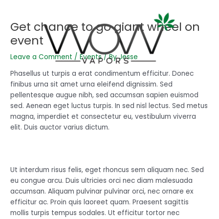
Skip
Post
to
navigation
Get chance to go giant wheel on
content
event
Leave a Comment
/
Events
/ By
Jesse
Phasellus ut turpis a erat condimentum efficitur. Donec
finibus urna sit amet urna eleifend dignissim. Sed
pellentesque augue nibh, sed accumsan sapien euismod
sed. Aenean eget luctus turpis. In sed nisl lectus. Sed metus
magna, imperdiet et consectetur eu, vestibulum viverra
elit. Duis auctor varius dictum.
Ut interdum risus felis, eget rhoncus sem aliquam nec. Sed
eu congue arcu. Duis ultricies orci nec diam malesuada
accumsan. Aliquam pulvinar pulvinar orci, nec ornare ex
efficitur ac. Proin quis laoreet quam. Praesent sagittis
mollis turpis tempus sodales. Ut efficitur tortor nec